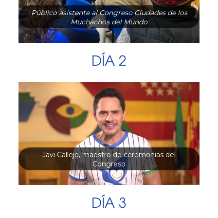
Público asistente al Congreso Ciudades de los
Muchachos del Mundo
DÍA 2
Javi Callejo, maestro de ceremonias del
Congreso
DÍA 3